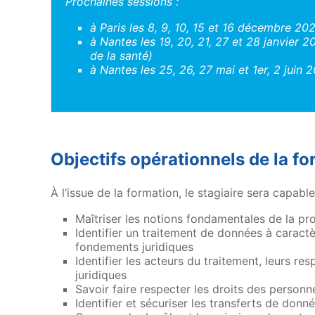
Prochaines sessions :
à Paris les 8, 9, 10, 15 et 16 décembre 20
à Nantes les 19, 20, 21, 27 et 28 janvier 
de la santé)
à Nantes les 25, 26, 27 mai et 1er, 2 juin 
Objectifs opérationnels de la f
À l’issue de la formation, le stagiaire sera capable
Maîtriser les notions fondamentales de la p
Identifier un traitement de données à caractè
fondements juridiques
Identifier les acteurs du traitement, leurs res
juridiques
Savoir faire respecter les droits des person
Identifier et sécuriser les transferts de don