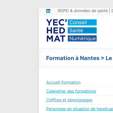
Aller
RGPD & données de santé | 
au
contenu
Yec’Hed
Conseil
RGPD en
Mat
santé &
Conseil
DPO
externalisé
– RGPD
Formation à Nantes > Le
&
données
de santé
Accueil Formation
Calendrier des formations
Chiffres et témoignages
Personnes en situation de handica