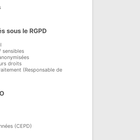
s
tés sous le RGPD
l
/ sensibles
anonymisées
urs droits
 traitement (Responsable de
PO
onnées (CEPD)