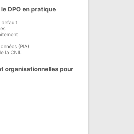
 le DPO en pratique
 default
ées
aitement
données (PIA)
de la CNIL
t organisationnelles pour