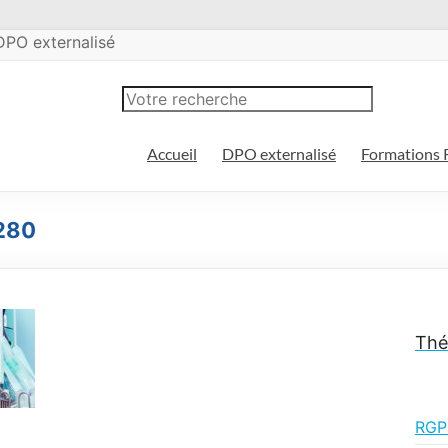
DPO externalisé
Accueil
DPO externalisé
Formations
×280
Thé
RGP