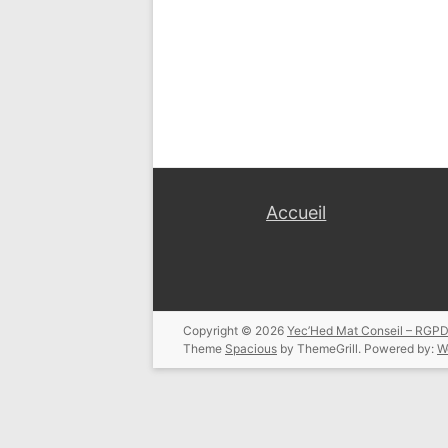
Accueil
Copyright © 2026
Yec’Hed Mat Conseil – RGPD
Theme
Spacious
by ThemeGrill. Powered by:
W