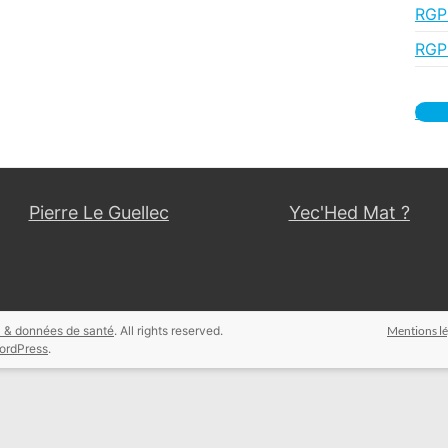
RGPD
RGPD
Nou
Pierre Le Guellec
Yec'Hed Mat ?
 & données de santé
. All rights reserved.
Mentions lé
ordPress
.