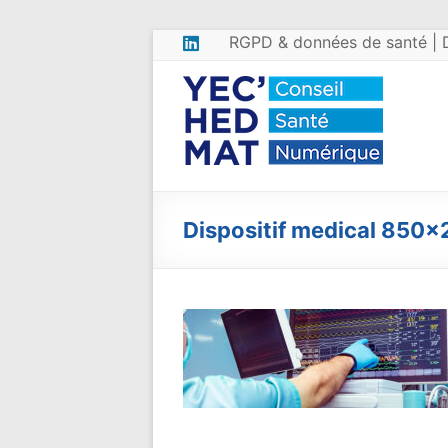
Aller
RGPD & données de santé | 
au
contenu
Yec’Hed
Conseil
RGPD en
Mat
santé &
Conseil
DPO
externalisé
– RGPD
Dispositif medical 850
&
données
de santé